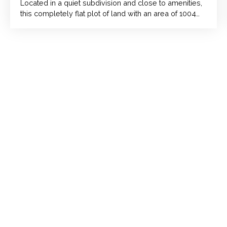
Located in a quiet subdivision and close to amenities,
this completely flat plot of land with an area of 1004
m² offers an ideal setting for your construction project.
The G1 study has been completed and the planning
certificate obtained. Water and electricity networks are
nearby for connection. This project is just waiting for
you!!