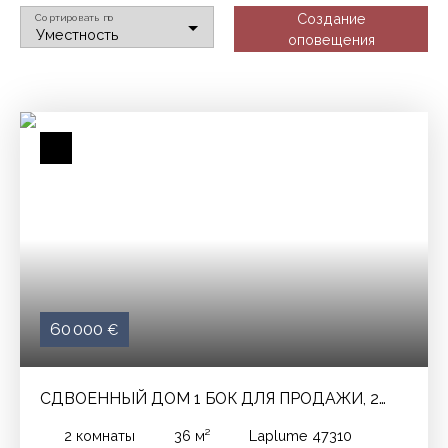
Создание
Сортировать по
Уместность
оповещения
60 000
€
СДВОЕННЫЙ ДОМ 1 БОК ДЛЯ ПРОДАЖИ, 2
ПОМЕЩЕНИЯ - LAPLUME 47310
2
комнаты
36
м²
Laplume 47310