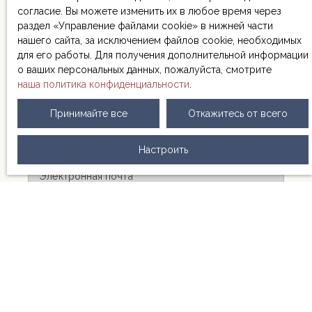
de rires et de moments partagés. Chaque pierre,
согласие. Вы можете изменить их в любое время через
chaque poutre raconte une épopée, celle que vous
раздел «Управление файлами cookie» в нижней части
allez écrire. Cette propriété est bien plus qu'un simple
нашего сайта, за исключением файлов cookie, необходимых
bien immobilier : c'est un tremplin vers une nouvelle
для его работы. Для получения дополнительной информации
vie, un lieu où vos rêves prennent forme et où vos
о ваших персональных данных, пожалуйста, смотрите
ambitions prennent racine.
наша политика конфиденциальности
.
Pourquoi choisir cette maison mitoyenne ?
Имя
Un investissement malin : Avec un prix attractif et
Принимайте все
Откажитесь от всего
une surface optimisée, cette maison représente une
Фамилия
opportunité en or pour les investisseurs avisés ou les
Настроить
primo-accédants en quête d'un premier chez-soi.
Un cadre de vie agréable : L'absence de
Электронная почта
mitoyenneté sur un côté garantit une intimité
préservée et une tranquillité d'esprit inestimable.
Тип предложения
Profitez de votre espace sans compromis.
Продажа
Une flexibilité remarquable : Que vous soyez un
Тип недвижимости
jeune couple en quête de stabilité, un télétravailleur
Дом
en besoin d'un espace dédié, ou un investisseur à la
recherche d'un bien locatif rentable, cette maison
Локализация
s'adapte à vos besoins avec une facilité
Laplume (47310)
déconcertante. Un potentiel inexploité : Le