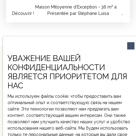
Maison Mitoyenne d'Exception - 36 m² à
Découvrir ! Présentée par Stéphane Luisa
Un écrin
de sérénité à votre mesure Imaginez-vous
franchir le seuil de cette maison mitoyenne d'une
seule côté, où chaque détail a été pensé pour votre
bien-être. Libérée de toute occupation, cette maison
de 36 m² vous attend pour écrire les plus belles
УВАЖЕНИЕ ВАШЕЙ
pages de votre histoire personnelle ou pour devenir
un investissement locatif lucratif.
КОНФИДЕНЦИАЛЬНОСТИ
Un espace à vivre, soigneusement conçu pour
ЯВЛЯЕТСЯ ПРИОРИТЕТОМ ДЛЯ
votre épanouissement Dès l'entrée, vous serez
enveloppé par une atmosphère chaleureuse et
НАС
lumineuse, grâce à une disposition intelligente des
NE MANQUEZ PLUS
pièces. Cette maison, bien que modeste en superficie,
Мы используем файлы cookie, чтобы предоставить вам
AUCUN BIEN
regorge de charme et de fonctionnalité. Les deux
оптимальный опыт и соответствующую связь на нашем
pièces qui la composent offrent un équilibre parfait
сайте. Эти технологии позволяют нам предлагать вам
CORRESPONDANT À
entre intimité et convivialité, idéal pour une première
контент, соответствующий вашим интересам. Они также
VOTRE RECHERCHE !
résidence ou un pied-à-terre élégant dans un village
позволяют нам улучшить качество наших услуг и удобство
charmant. Les
использования нашего веб-сайта. Мы будем использовать
murs de cette maison murmurent des histoires de vie,
только те персональные данные, на которые вы дали свое