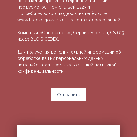
возражений против телефонной агитации,
предусмотренном статьей L223-1
Потребительского кодекса, на веб-сайте
www.bloctel.gouv.fr или по почте, адресованной:
Компания «Оппосетель», Сервис Блоктел, CS 61311,
41013 BLOIS CEDEX.
Для получения дополнительной информации об
обработке ваших персональных данных,
пожалуйста, ознакомьтесь с нашей политикой
конфиденциальности
.
Отправить