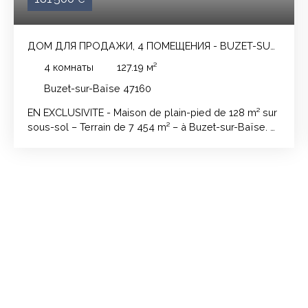
ДОМ ДЛЯ ПРОДАЖИ, 4 ПОМЕЩЕНИЯ - BUZET-SUR-
BAÏSE 47160
4
комнаты
127.19
м²
Buzet-sur-Baïse 47160
EN EXCLUSIVITE - Maison de plain-pied de 128 m² sur
sous-sol – Terrain de 7 454 m² – à Buzet-sur-Baïse. À
seulement quelques minutes de la sortie d'autoroute
de Damazan et de ses commerces, découvrez cette
agréable maison de plain-pied de 128 m² sur sous-
sol, implantée sur un terrain arboré de 7 454 m².
L'entrée dessert un vaste séjour de 33 m², idéal pour
partager des moments en famille ou entre amis. De
l'autre côté, vous découvrirez une cuisine de 21 m²,
agrémentée d'une cheminée ouverte. Un cellier
complète cet espace pour un maximum de praticité.
L'espace nuit se compose de trois chambres, d'une
salle de bains, d'une salle d'eau ainsi que d'un WC
indépendant, offrant un agencement fonctionnel pour