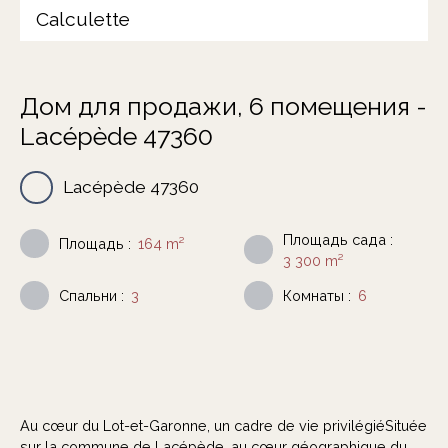
Calculette
Дом для продажи, 6 помещения -
Lacépède 47360
Lacépède 47360
Площадь сада
:
Площадь
:
164
m²
3 300
m²
Спальни
:
3
Комнаты
:
6
Au cœur du Lot-et-Garonne, un cadre de vie privilégiéSituée
sur la commune de Lacépède, au cœur géographique du