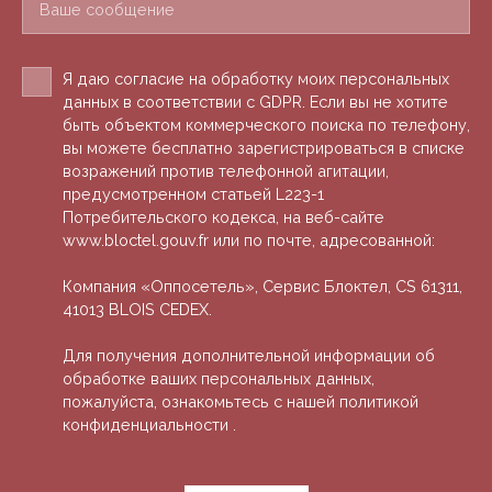
Ваше сообщение
Я даю согласие на обработку моих персональных
данных в соответствии с GDPR. Если вы не хотите
быть объектом коммерческого поиска по телефону,
вы можете бесплатно зарегистрироваться в списке
возражений против телефонной агитации,
предусмотренном статьей L223-1
Потребительского кодекса, на веб-сайте
www.bloctel.gouv.fr или по почте, адресованной:
Компания «Оппосетель», Сервис Блоктел, CS 61311,
41013 BLOIS CEDEX.
Для получения дополнительной информации об
обработке ваших персональных данных,
пожалуйста, ознакомьтесь с нашей политикой
конфиденциальности
.