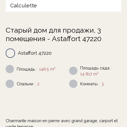
Calculette
Старый дом для продажи, 3
помещения - Astaffort 47220
Astaffort 47220
Площадь сада
:
Площадь
:
146.5
m²
14 817
m²
Спальни
:
2
Комнаты
:
3
Charmante maison en pierre avec grand garage, carport et
vaste terrasse.