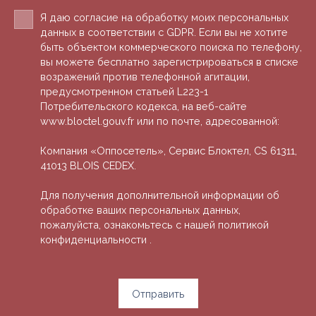
Я даю согласие на обработку моих персональных
данных в соответствии с GDPR. Если вы не хотите
быть объектом коммерческого поиска по телефону,
вы можете бесплатно зарегистрироваться в списке
возражений против телефонной агитации,
предусмотренном статьей L223-1
Потребительского кодекса, на веб-сайте
www.bloctel.gouv.fr или по почте, адресованной:
Компания «Оппосетель», Сервис Блоктел, CS 61311,
41013 BLOIS CEDEX.
Для получения дополнительной информации об
обработке ваших персональных данных,
пожалуйста, ознакомьтесь с нашей политикой
конфиденциальности
.
Отправить