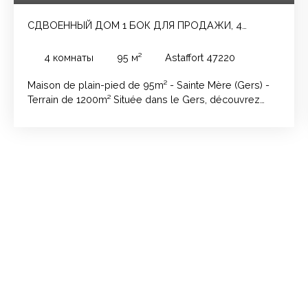
СДВОЕННЫЙ ДОМ 1 БОК ДЛЯ ПРОДАЖИ, 4
ПОМЕЩЕНИЯ - ASTAFFORT 47220
4
комнаты
95
м²
Astaffort 47220
Maison de plain-pied de 95m² - Sainte Mère (Gers) -
Terrain de 1200m² Située dans le Gers, découvrez
cette maison plain-pied mitoyenne d'environ 95m²,
idéale pour une famille ou un premier achat. Elle se
compose de : - 3 chambres - Une salle d'eau - WC
séparés - Cuisine ouverte sur un séjour lumineux Le
tout est implanté sur un terrain d'environ 1200m²,
offrant un bel espace extérieur pour profiter des beaux
jours. Un garage attenant complète ce bien.
Environnement calme, cadre agréable, à découvrir.