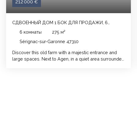
212 000
€
СДВОЕННЫЙ ДОМ 1 БОК ДЛЯ ПРОДАЖИ, 6
ПОМЕЩЕНИЯ - SÉRIGNAC-SUR-GARONNE 47310
6
комнаты
275
м²
Sérignac-sur-Garonne 47310
Discover this old farm with a majestic entrance and
large spaces. Next to Agen, in a quiet area surrounded
by nature, you will enjoy a living space of 275 m²
including a spacious living room of 56 m² with its
fireplace. The kitchen on the ground floor, the two
bedrooms, with the baby room or office, as well as the
bathroom upstairs, have been renovated. But other
spaces still leave you with enormous potential! The
double-glazed PVC joinery provides comfort and
insulation, thermodynamic tank, redone electricity... all
completed by a generous plot of 4134 m², ideal for
giving free rein to your ideas. This property is perfect
for those looking for old world charm with
development possibilities. Contact me for more