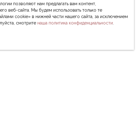
логии позволяют нам предлагать вам контент,
го веб-сайта. Мы будем использовать только те
йлами cookie» в нижней части нашего сайта, за исключением
алуйста, смотрите
наша политика конфиденциальности
.
Фамилия
Электронная почта
Тип недвижимости
Деятельности
Гудвилл