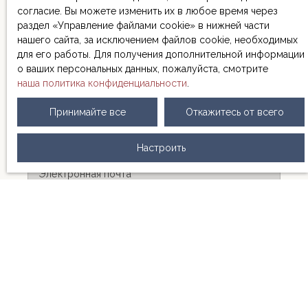
relaxation setting. A pool house, a garage and
согласие. Вы можете изменить их в любое время через
numerous storage spaces complete the amenities.
раздел «Управление файлами cookie» в нижней части
This property combines character, comfort and
нашего сайта, за исключением файлов cookie, необходимых
tranquility , in a rural environment while remaining
для его работы. Для получения дополнительной информации
close to the amenities of Agen. A rare property, to
о ваших персональных данных, пожалуйста, смотрите
discover without delay, perfect for a family looking for
наша политика конфиденциальности
.
space or a charming second home project. Do not
Имя
hesitate to contact me for any further information. Jean
Принимайте все
Откажитесь от всего
LLORCA
Фамилия
Настроить
Электронная почта
Тип предложения
Продажа
Тип недвижимости
Односемейный дом
Локализация
Madaillan (47360)