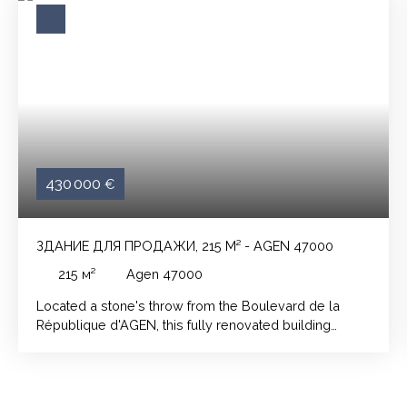
430 000
€
ЗДАНИЕ ДЛЯ ПРОДАЖИ, 215 М² - AGEN 47000
215
м²
Agen 47000
Located a stone's throw from the Boulevard de la
République d'AGEN, this fully renovated building
benefits from a strategic location close to all amenities
(shops, public transport, schools). Perfectly served, it
offers a pleasant living environment for tenants, in a
dynamic and rapidly developing area, ensuring strong