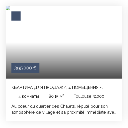
395 000
€
КВАРТИРА ДЛЯ ПРОДАЖИ, 4 ПОМЕЩЕНИЯ -
TOULOUSE 31000
4
комнаты
80.15
м²
Toulouse 31000
Au coeur du quartier des Chalets, réputé pour son
atmosphère de village et sa proximité immédiate avec
le centre-ville de Toulouse, cet appartement de 80m²
carrez se dévoile comme une véritable pépite