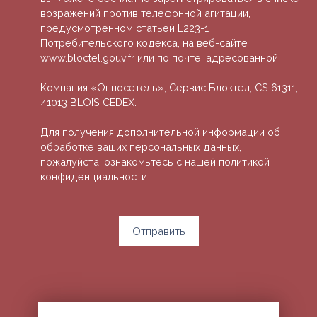
возражений против телефонной агитации,
предусмотренном статьей L223-1
Потребительского кодекса, на веб-сайте
www.bloctel.gouv.fr или по почте, адресованной:
Компания «Оппосетель», Сервис Блоктел, CS 61311,
41013 BLOIS CEDEX.
Для получения дополнительной информации об
обработке ваших персональных данных,
пожалуйста, ознакомьтесь с нашей политикой
конфиденциальности
.
Отправить