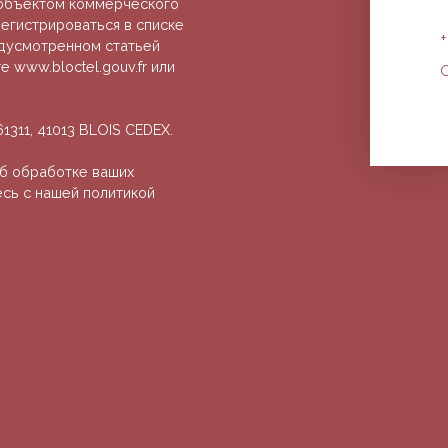
ь объектом коммерческого
егистрироваться в списке
+
едусмотренном статьей
 www.bloctel.gouv.fr или
О
311, 41013 BLOIS CEDEX.
б обработке ваших
есь с нашей политикой