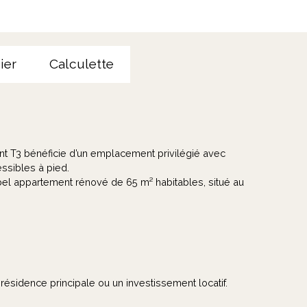
ier
Calculette
nt T3 bénéficie d’un emplacement privilégié avec
ssibles à pied.
el appartement rénové de 65 m² habitables, situé au
résidence principale ou un investissement locatif.