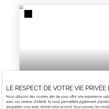
239 000
€
LE RESPECT DE VOTRE VIE PRIVÉE
Nous utilisons des cookies afin de vous offrir une expérience o
MAISON FAMILIALE 135M², 3 CHAMBRES, GA
avec vos centres d'intérêt. Ils nous permettent également d'amélio
lesquelles vous avez donné votre accord. Vous pouvez les modifie
5
pièces
135
m²
Valence 82400