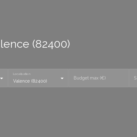
alence (82400)
Localisation
Budget max (€)
S
Valence (82400)