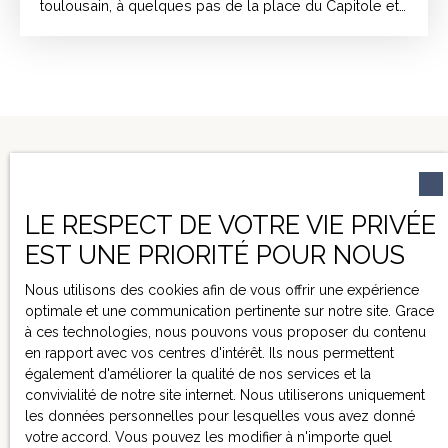
toulousain, à quelques pas de la place du Capitole et
des berges de la Garonne, se dévoile un lieu de vie
rare, presque secret. À l'abri des regards, cette
ancienne chartreuse réinventée en loft contemporain
offre l'expérience singulière d'une maison cachée en
plein centre-ville. Un bien atypique où les volumes
généreux, la lumière et les prestations haut de
gamme se rencontrent avec élégance. Dès l'entrée,
de vastes rangements sur mesure annoncent le
niveau d'exigence apporté à chaque détail. Le regard
est immédiatement attiré par le superbe espace
LE RESPECT DE VOTRE VIE PRIVÉE
cuisine et salle à manger d'environ 35 m², véritable
EST UNE PRIORITÉ POUR NOUS
cœur de la maison. Cet espace s'organise autour d'un
NE MANQUEZ PLUS
immense plan de travail en Dekton, pensé comme un
Nous utilisons des cookies afin de vous offrir une expérience
AUCUN BIEN
lieu de partage et de convivialité. Réalisée avec des
optimale et une communication pertinente sur notre site. Grace
matériaux haut de gamme et conçue pour les
CORRESPONDANT À
à ces technologies, nous pouvons vous proposer du contenu
amateurs de gastronomie, la cuisine est sublimée par
en rapport avec vos centres d'intérêt. Ils nous permettent
VOTRE RECHERCHE !
un remarquable piano Lacanche, référence
également d'améliorer la qualité de nos services et la
incontournable alliant esthétique et performance.
convivialité de notre site internet. Nous utiliserons uniquement
Ouvert sur un élégant espace de réception d'environ
les données personnelles pour lesquelles vous avez donné
60 m², l'ensemble compose un volume de vie
votre accord. Vous pouvez les modifier à n'importe quel
généreux et lumineux, prolongé par une arrière-