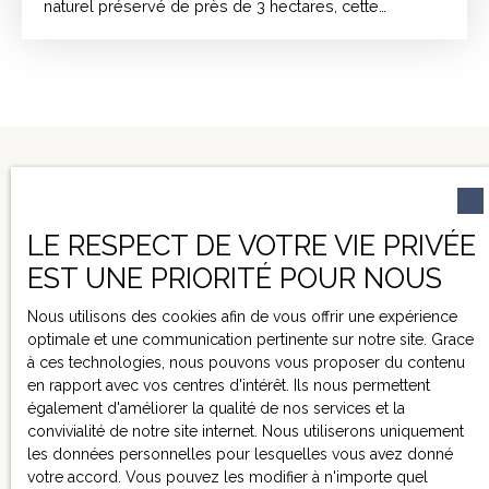
naturel préservé de près de 3 hectares, cette
propriété en pierre développe environ 460 m²
habitables et offre un ensemble rare par ses volumes
et ses annexes. La maison principale se compose de
belles pièces de réception, dont un salon spacieux
avec cheminée, une cuisine, ainsi que d’une suite
parentale de plain-pied avec salle d’eau. Un espace
bureau complète ce niveau. L’étage accueille quatre
chambres aux surfaces confortables, une salle de
bains (douche et baignoire), une salle d’eau, un
dressing ainsi qu’une buanderie fonctionnelle. Les
LE RESPECT DE VOTRE VIE PRIVÉE
combles d’environ 270 m² offrent un potentiel
EST UNE PRIORITÉ POUR NOUS
d’aménagement supplémentaire particulièrement
NE MANQUEZ PLUS
intéressant. La propriété comprend également deux
Nous utilisons des cookies afin de vous offrir une expérience
AUCUN BIEN
dépendances : une première de 137 m² dédiée au
optimale et une communication pertinente sur notre site. Grace
stationnement, atelier et stockage, et une seconde
CORRESPONDANT À
à ces technologies, nous pouvons vous proposer du contenu
d’environ 250 m² pouvant être transformée en
en rapport avec vos centres d'intérêt. Ils nous permettent
VOTRE RECHERCHE !
habitation indépendante ou projet professionnel.
également d'améliorer la qualité de nos services et la
L’ensemble est complété par une piscine au sel 5 x 11
convivialité de notre site internet. Nous utiliserons uniquement
m, un puits ainsi que des équipements récents
les données personnelles pour lesquelles vous avez donné
incluant panneaux photovoltaïques, chaudière récente
votre accord. Vous pouvez les modifier à n'importe quel
et chauffe-eau thermodynamique. Un bien aux