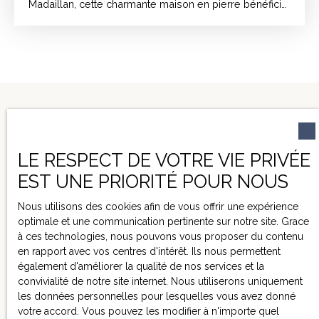
Madaillan, cette charmante maison en pierre bénéficie
d’un emplacement privilégié, à seulement 10 minutes
de Colayrac-Saint-Cirq et de Foulayronnes, et à 15
minutes d’Agen et du nouveau pont de Camélat.
Nichée dans un environnement calme et verdoyant,
elle offre une vue imprenable sur la vallée, dans un
cadre bucolique au cœur des coteaux recherchés de
Madaillan. D'une surface habitable généreuse de 275
m², cette propriété familiale séduit par ses volumes,
sa luminosité et son authenticité. Elle se compose de
6 chambres dont une superbe suite parentale avec
LE RESPECT DE VOTRE VIE PRIVÉE
vue sur le jardin, équipée d'une baignoire balnéo,
EST UNE PRIORITÉ POUR NOUS
d'une douche à l’italienne, d’un dressing et de toilettes.
NE MANQUEZ PLUS
La maison dispose également d’une salle d’eau
Nous utilisons des cookies afin de vous offrir une expérience
AUCUN BIEN
indépendante, de toilettes séparées, d’une cuisine au
optimale et une communication pertinente sur notre site. Grace
charme traditionnel donnant sur un vaste séjour et un
CORRESPONDANT À
à ces technologies, nous pouvons vous proposer du contenu
espace salon chaleureux. À l’extérieur, un jardin arboré
en rapport avec vos centres d'intérêt. Ils nous permettent
VOTRE RECHERCHE !
complète harmonieusement l’ensemble, bordé de
également d'améliorer la qualité de nos services et la
champs de pruniers et idéal pour les amoureux de la
convivialité de notre site internet. Nous utiliserons uniquement
nature. La piscine chauffée, équipée d’un volet roulant
les données personnelles pour lesquelles vous avez donné
de sécurité, s’intègre parfaitement au paysage et offre
votre accord. Vous pouvez les modifier à n'importe quel
un cadre de détente exceptionnel. Un pool house, un