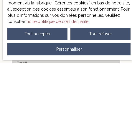
moment via la rubrique ″Gérer les cookies″ en bas de notre site,
garage et de nombreux espaces de rangement
à l'exception des cookies essentiels à son fonctionnement. Pour
viennent parfaire les prestations. Cette propriété allie
plus d'informations sur vos données personnelles, veuillez
caractère, confort et tranquillité, dans un
consulter
notre politique de confidentialité
.
environnement rural tout en restant proche des
commodités d’Agen. Un bien rare, à découvrir sans
Prénom
Tout accepter
Tout refuser
tarder, parfait pour une famille en quête d’espace ou
un projet de résidence secondaire de charme.
Nom
N'hesitez pas à me contacter pour tout complément
Personnaliser
d'information. Jean LLORCA
Email
Type d'offre
Vente
Type de bien
Maison
Localisation
Madaillan (47360)
Budget max (€)