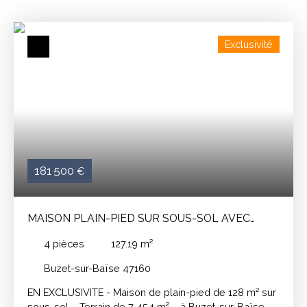
Exclusivité
181 500
€
MAISON PLAIN-PIED SUR SOUS-SOL AVEC
GARAGE ET JARDIN 7454 M2
4
pièces
127.19
m²
Buzet-sur-Baïse 47160
EN EXCLUSIVITE - Maison de plain-pied de 128 m² sur
sous-sol – Terrain de 7 454 m² – à Buzet-sur-Baïse. À