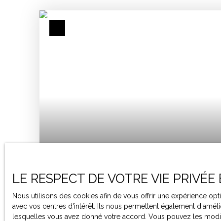
242 000
€
LE RESPECT DE VOTRE VIE PRIVÉE
Nous utilisons des cookies afin de vous offrir une expérience o
MAISON À VENDRE, 4 PIÈCES - BOURRAN 47
avec vos centres d'intérêt. Ils nous permettent également d'amélio
lesquelles vous avez donné votre accord. Vous pouvez les modifie
4
pièces
104
m²
Bourran 47320