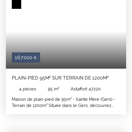
167 000
€
PLAIN-PIED 95M² SUR TERRAIN DE 1200M²
4
pièces
95
m²
Astaffort 47220
Maison de plain-pied de 95m² - Sainte Mère (Gers) -
Terrain de 1200m² Située dans le Gers, découvrez
cette maison plain-pied mitoyenne d'environ 95m²,
idéale pour une famille ou un premier achat. Elle se
compose de : - 3 chambres - Une salle d'eau - WC
séparés - Cuisine ouverte sur un séjour lumineux Le