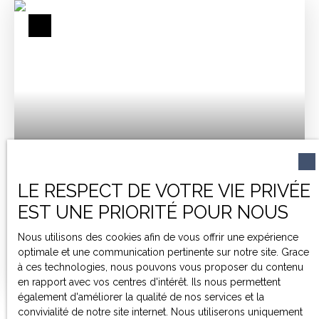
tout est implanté sur un terrain d'environ 1200m²,
offrant un bel espace extérieur pour profiter des beaux
jours. Un garage attenant complète ce bien.
Environnement calme, cadre agréable, à découvrir.
381 000
€
LE RESPECT DE VOTRE VIE PRIVÉE
MAISON ANCIENNE À VENDRE, 3 PIÈCES -
EST UNE PRIORITÉ POUR NOUS
ASTAFFORT 47220
3
pièces
146.5
m²
Astaffort 47220
Nous utilisons des cookies afin de vous offrir une expérience
optimale et une communication pertinente sur notre site. Grace
Charmante maison en pierre avec grand garage,
à ces technologies, nous pouvons vous proposer du contenu
carport et vaste terrasse. Dès l'entrée, vous
en rapport avec vos centres d'intérêt. Ils nous permettent
découvrirez une pièce de vie de plus de 57 m²,
également d'améliorer la qualité de nos services et la
sublimée par une belle hauteur sous plafond avec toit
convivialité de notre site internet. Nous utiliserons uniquement
cathédrale. Cet espace convivial accueille une cuisine