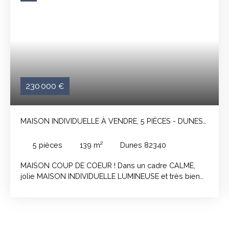
230 000
€
MAISON INDIVIDUELLE À VENDRE, 5 PIÈCES - DUNES
82340
5
pièces
139
m²
Dunes 82340
MAISON COUP DE COEUR ! Dans un cadre CALME,
jolie MAISON INDIVIDUELLE LUMINEUSE et très bien
entretenue sur un grand TERRAIN ARBORE, proche
des commodités. Cette maison de 139m² environ se
compose d'un grand espace de vie avec un salon
donnant sur une cuisine et une grande véranda, de 3