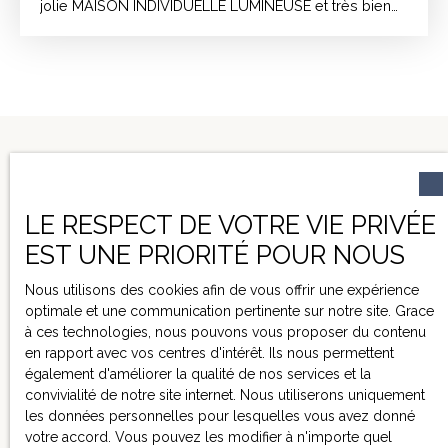
jolie MAISON INDIVIDUELLE LUMINEUSE et très bien
entretenue sur un grand TERRAIN ARBORE, proche
des commodités. Cette maison de 139m² environ se
compose d'un grand espace de vie avec un salon
donnant sur une cuisine et une grande véranda, de 3
chambres dont 2 avec un accès sur l'extérieur, d'une
salle d'eau ainsi que d'un WC séparé. Un grand sous
sol vient compléter ce bien, il contient une buanderie,
un atelier et un 1er garage. Un 2e grand garage
indépendant de la maison se situe près du portail
d'entrée. La maison est bordée de 3 terrasses dont
LE RESPECT DE VOTRE VIE PRIVÉE
une en hauteur, une en bois qui est couverte par une
EST UNE PRIORITÉ POUR NOUS
grande pergola et une qui donne sur les ouvertures
NE MANQUEZ PLUS
des chambres. Le jardin est d'un peu plus de 2000m.
Nous utilisons des cookies afin de vous offrir une expérience
AUCUN BIEN
Il est très accessible, fleuri, complètement clôturé et
optimale et une communication pertinente sur notre site. Grace
soigné. La structure d'une piscine enterrée vient
CORRESPONDANT À
à ces technologies, nous pouvons vous proposer du contenu
compléter celui-ci, elle nécessitera un
en rapport avec vos centres d'intérêt. Ils nous permettent
VOTRE RECHERCHE !
rafraichissement et la finalisation des travaux pour être
également d'améliorer la qualité de nos services et la
utilisable. Quelques précisions: - Clim réversible -
convivialité de notre site internet. Nous utiliserons uniquement
Tout à l'égout - Cheminée - Beaucoup
les données personnelles pour lesquelles vous avez donné
d'aménagements sont neufs ou très récents tels que
votre accord. Vous pouvez les modifier à n'importe quel
le portail, la terrasse en bois, la barrière de la