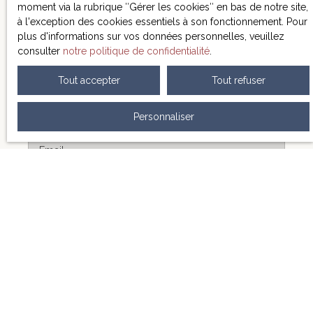
moment via la rubrique ″Gérer les cookies″ en bas de notre site,
terrasse en hauteur... - Volets roulants A venir visiter
à l'exception des cookies essentiels à son fonctionnement. Pour
sans tarder! Juliette Cottin : 07. 89. 98. 45. 41
plus d'informations sur vos données personnelles, veuillez
consulter
notre politique de confidentialité
.
Prénom
Tout accepter
Tout refuser
Nom
Personnaliser
Email
Type d'offre
Vente
Type de bien
Maison Individuelle
Localisation
Dunes (82340)
Budget max (€)