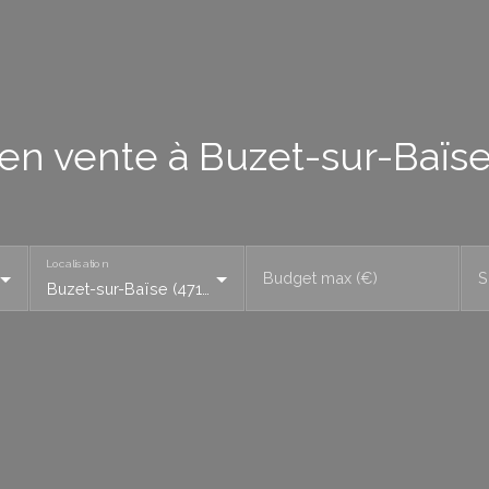
 en vente à Buzet-sur-Baïse
Localisation
Budget max (€)
S
Buzet-sur-Baïse (47160)