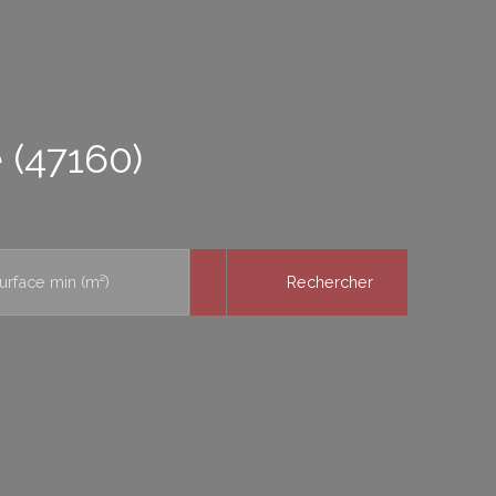
 (47160)
urface min (m²)
Rechercher