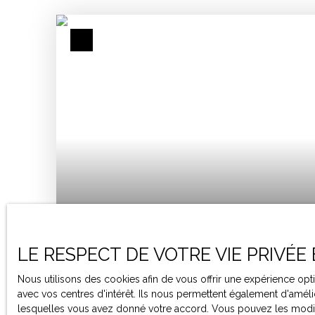
Sous compromis
LE RESPECT DE VOTRE VIE PRIVÉE
Nous utilisons des cookies afin de vous offrir une expérience o
MAISON INDIVIDUELLE À VENDRE, 2 PIÈCES 
avec vos centres d'intérêt. Ils nous permettent également d'amélio
47160
lesquelles vous avez donné votre accord. Vous pouvez les modifie
2
pièces
40
m²
Buzet-sur-Baïse 471