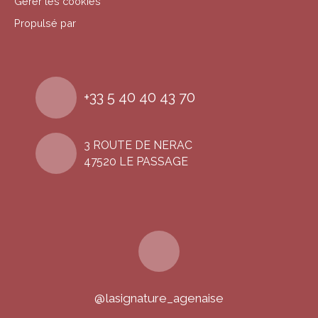
Gérer les cookies
section, . emotional-appeal-section, . amenities-
Propulsé par
section { margin-bottom: 30px; padding:
20px; background-color: #f5f9f7; border-
radius: 8px; } . description-section h2, .
emotional-appeal-section h2, . amenities-section h2 {
color: #2c5f41; margin-bottom: 15px; }
+33 5 40 40 43 70
ul { margin-left: 20px; padding-left: 0;
} li { margin-bottom: 10px; } . cta-
section { text-align: center; padding: 30px;
3 ROUTE DE NERAC
background-color: #e8f5e9; border-
47520 LE PASSAGE
radius: 10px; margin-bottom: 30px; } .
contact-info { margin: 20px 0; padding:
15px; background-color: #fff; border-
radius: 8px; box-shadow: 0 2px 10px rgba(0, 0,
0, 0. 05); } . signature { margin-top: 20px;
font-style: italic; color: #555; }
footer { text-align: center; margin-top:
30px; padding-top: 20px; border-top: 1px
solid #e0e0e0; color: #777; } a {
color: #2c5f41; text-decoration: none; }
@lasignature_agenaise
a:hover { text-decoration: underline; }