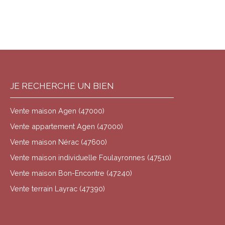
confort et votre bonheur. Un espace où vous pourrez
enfin poser vos valises et vous installer, en toute
sérénité. Ne laissez pas la peur de
l'inconnu ou l'hésitation vous freiner. Cette maison est
une occasion en or, une chance de réaliser vos rêves
immobiliers sans attendre. Contactez dès aujourd'hui
nos experts de LA SIGNATURE AGENAISE pour
organiser une visite et laissez-vous séduire par ce nid
JE RECHERCHE UN BIEN
douillet qui n'attend que vous.
📞 Appelez-nous au :0603591103 📧 Écrivez-
nous à :stephaneluisa@gmail. com 🌐 Visitez
Vente maison Agen (47000)
notre site : www. lasignatureagenaise. fr
Vente appartement Agen (47000)
Votre partenaire immobilier de
Vente maison Nérac (47600)
confiance LA SIGNATURE AGENAISE
Un cadre de vie pratique et
Vente maison individuelle Foulayronnes (47510)
agréable À moins de 10 minutes à pied, vous
Vente maison Bon-Encontre (47240)
trouverez plusieurs commodités essentielles pour
subvenir à vos besoins quotidiens : supermarchés,
Vente terrain Layrac (47390)
boulangeries, pharmacies, ainsi que des espaces
verts pour vous ressourcer. En voiture, en seulement 5
minutes, vous accéderez aux écoles, aux transports