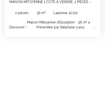
MAISON MITOYENNE 1 CÔTÉ À VENDRE, 2 PIÈCES -
LAPLUME 47310
2
pièces
36
m²
Laplume 47310
Maison Mitoyenne d'Exception - 36 m² à
Découvrir ! Présentée par Stéphane Luisa
Un écrin
de sérénité à votre mesure Imaginez-vous
franchir le seuil de cette maison mitoyenne d'une
seule côté, où chaque détail a été pensé pour votre
bien-être. Libérée de toute occupation, cette maison
de 36 m² vous attend pour écrire les plus belles
pages de votre histoire personnelle ou pour devenir
un investissement locatif lucratif.
Un espace à vivre, soigneusement conçu pour
votre épanouissement Dès l'entrée, vous serez
enveloppé par une atmosphère chaleureuse et
lumineuse, grâce à une disposition intelligente des
pièces. Cette maison, bien que modeste en superficie,
regorge de charme et de fonctionnalité. Les deux
pièces qui la composent offrent un équilibre parfait