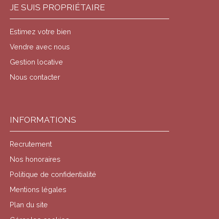
en commun et aux principaux axes routiers, vous
JE SUIS PROPRIÉTAIRE
offrant une mobilité optimale pour vos déplacements
professionnels ou personnels. ©
Estimez votre bien
2023 LA SIGNATURE AGENAISE - Tous droits
réservés Retour en haut body {
Vendre avec nous
font-family: 'Arial', sans-serif; line-height: 1. 6;
Gestion locative
color: #333; max-width: 1200px;
margin: 0 auto; padding: 20px;
Nous contacter
background-color: #f9f9f9; } . annonce-
container { background-color: #fff;
border-radius: 10px; padding: 20px; box-
shadow: 0 0 20px rgba(0, 0, 0, 0. 1); } header {
INFORMATIONS
text-align: center; margin-bottom: 30px;
padding-bottom: 20px; border-bottom: 2px
Recrutement
solid #e0e0e0; } . hero-section {
display: flex; align-items: center; gap:
Nos honoraires
30px; margin-bottom: 30px; } . hero-
Politique de confidentialité
image img { width: 100%; max-width:
500px; border-radius: 10px; box-shadow:
Mentions légales
0 5px 15px rgba(0, 0, 0, 0. 1); } . hero-text {
Plan du site
flex: 1; } . hero-text h2 { color: #2c5f41;
margin-bottom: 15px; } . description-