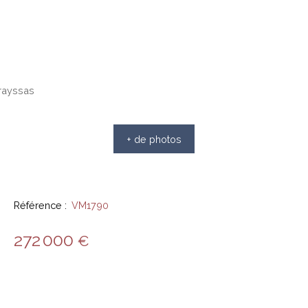
+ de photos
Référence
:
VM1790
272 000
€