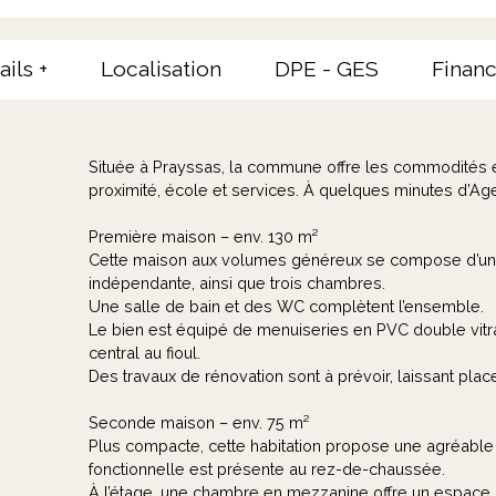
ails +
Localisation
DPE - GES
Financ
Située à Prayssas, la commune offre les commodités
proximité, école et services. À quelques minutes d’Agen
Première maison – env. 130 m²
Cette maison aux volumes généreux se compose d’une 
indépendante, ainsi que trois chambres.
Une salle de bain et des WC complètent l’ensemble.
Le bien est équipé de menuiseries en PVC double vitr
central au fioul.
Des travaux de rénovation sont à prévoir, laissant plac
Seconde maison – env. 75 m²
Plus compacte, cette habitation propose une agréable 
fonctionnelle est présente au rez-de-chaussée.
À l’étage, une chambre en mezzanine offre un espace n