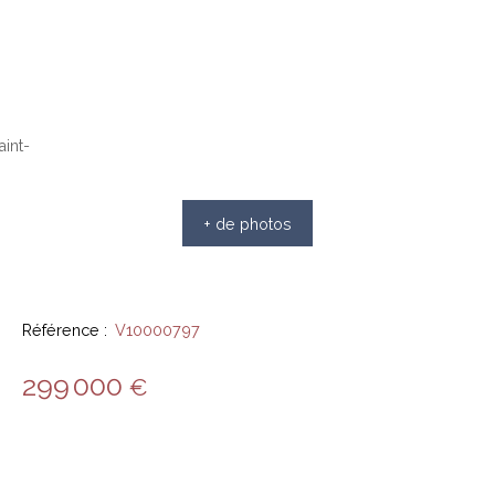
+ de photos
Référence
:
V10000797
299 000
€