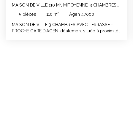
MAISON DE VILLE 110 M², MITOYENNE, 3 CHAMBRES,
EXTERIEUR
5
pièces
110
m²
Agen 47000
MAISON DE VILLE 3 CHAMBRES AVEC TERRASSE -
PROCHE GARE D'AGEN Idéalement située à proximité
de la gare d'Agen et des commodités, offrant un cadre
de vie pratique au quotidien. Edifiée sur 2 niveaux,
cette maison se compose d'une cuisine ouverte sur la
salle à manger, d'un coin salon. La partie nuit
comprenant salle d'eau, WC séparé et 3 chambres. A
l'extérieur, vous profiterez d'une agréable terrasse,
idéale pour les repas en plein air ou les moments de
détente. Cette maison conviendra parfaitement à un
primo-accédant souhaitant réaliser son premier achat
ou à un investisseur à la recherche d'un bien
présentant un bon potentiel. Le + du bien : - Proximité
de la gare, des commerces, transports et écoles -
Terrasse extérieure - 3 chambres - Salon indépendant
- Place de stationnement à proximité de la maison