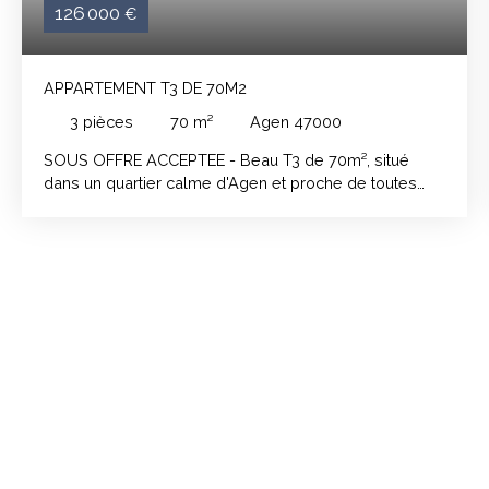
126 000
€
APPARTEMENT T3 DE 70M2
3
pièces
70
m²
Agen 47000
SOUS OFFRE ACCEPTEE - Beau T3 de 70m², situé
dans un quartier calme d'Agen et proche de toutes
commodités. Il se compose d’une pièce de vie
lumineuse de 31 m2 avec sa cuisine équipée ouverte
sur le salon/salle à manger, il y a également deux
balcons pour profiter des beaux jours. L'espace nuit
séparé, comprend deux chambres dont une avec
balcon, un WC séparé et une salle d’eau. La
climatisation réversible assure un confort optimal tout
au long de l’année ainsi que les menuiseries en
aluminium double vitrage. Appartement bien
entretenu, lumineux et agréable à vivre. Charges de
copropriété : 95 € / mois (nettoyage et électricité des
parties communes, jardinage). Venez le découvrir !⚠️
En raison d'un problème technique momentané,