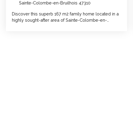
Sainte-Colombe-en-Bruilhois 47310
Discover this superb 167 m2 family home located in a
highly sought-after area of Sainte-Colombe-en-
Bruilhois, 10 minutes from Agen and in the immediate
vicinity of schools and shops, while enjoying a calm
and green environment with its wooded park of
approximately 2000 m2.
The house benefits from excellent exposure, with a
covered terrace on one side and its summer kitchen,
and a 27 m2 veranda on the other, to make the most of
the outdoors!
On the same level, you will discover a beautiful
entrance that will welcome you, followed by a fitted
kitchen and a spacious 41 m2 living room with an open
fireplace.
The sleeping area consists of four bedrooms, one
with an en-suite shower room and WC, as well as a
second shower room and a separate WC.
Modern equipment includes an electric gate, a ducted
heat pump, electric roller shutters, double-glazed PVC
windows and a solar water heater for optimal comfort.