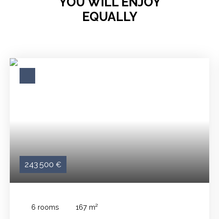
YOU WILL ENJOY
EQUALLY
243 500
€
6
rooms
167
m²