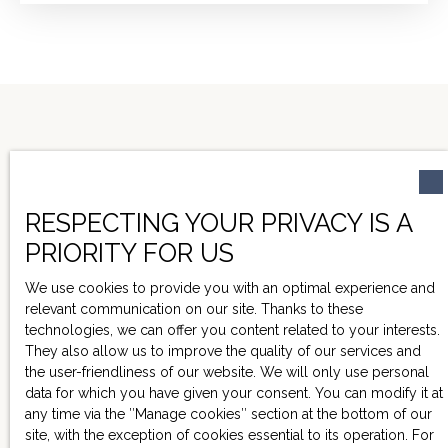
d’Agen, elle combine praticité et cadre de vie paisible.
Première maison – env. 130 m² Cette maison aux
volumes généreux se compose d’une entrée
desservant un séjour lumineux, une cuisine
indépendante, ainsi que trois chambres. Une salle de
bain et des WC complètent l’ensemble. Le bien est
équipé de menuiseries en PVC double vitrage avec
volets roulants manuels et d’un chauffage central au
fioul. Des travaux de rénovation sont à prévoir, laissant
place à un projet personnalisé selon vos envies.
RESPECTING YOUR PRIVACY IS A
Seconde maison – env. 75 m² Plus compacte, cette
NE MANQUEZ PLUS
PRIORITY FOR US
habitation propose une agréable pièce de vie avec
AUCUN BIEN
cuisine ouverte. Une salle d’eau fonctionnelle est
We use cookies to provide you with an optimal experience and
présente au rez-de-chaussée. À l’étage, une chambre
CORRESPONDANT À
relevant communication on our site. Thanks to these
en mezzanine offre un espace nuit cosy. Le confort est
VOTRE RECHERCHE !
technologies, we can offer you content related to your interests.
assuré par un chauffage électrique économique
They also allow us to improve the quality of our services and
complété par un poêle à bois, ainsi que des fenêtres
the user-friendliness of our website. We will only use personal
en PVC double vitrage. Un garage attenant complète
data for which you have given your consent. You can modify it at
ce bien, avec la possibilité d’agrandir la surface
any time via the ″Manage cookies″ section at the bottom of our
habitable en l’intégrant à la maison. Les atouts : Deux
site, with the exception of cookies essential to its operation. For
logements indépendantsIdéal pour investissement