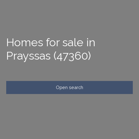
Homes for sale in
Prayssas (47360)
Open search
Type of offer
Sale
Type of property
House
Location