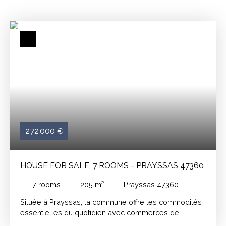
272 000
€
HOUSE FOR SALE, 7 ROOMS - PRAYSSAS 47360
7
rooms
205
m²
Prayssas 47360
Située à Prayssas, la commune offre les commodités
essentielles du quotidien avec commerces de
proximité, école et services. À quelques minutes