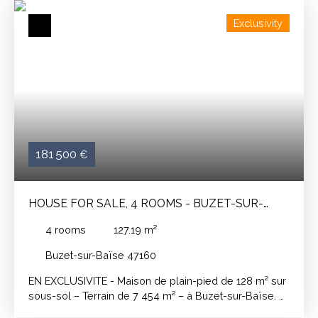
Exclusivity
181 500
€
HOUSE FOR SALE, 4 ROOMS - BUZET-SUR-
BAÏSE 47160
4
rooms
127.19
m²
Buzet-sur-Baïse 47160
EN EXCLUSIVITE - Maison de plain-pied de 128 m² sur
sous-sol – Terrain de 7 454 m² – à Buzet-sur-Baïse. À
seulement quelques minutes de la sortie d'autoroute