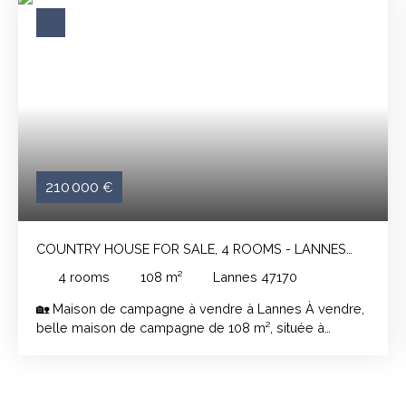
210 000
€
COUNTRY HOUSE FOR SALE, 4 ROOMS - LANNES
47170
4
rooms
108
m²
Lannes 47170
🏡 Maison de campagne à vendre à Lannes À vendre,
belle maison de campagne de 108 m², située à
Lannes dans un environnement calme et verdoyant,
sur un terrain de 900 m². Cette maison offre un
agréable espace de vie composé d’un grand
salon/salle à manger lumineux de 43m2 avec cuisine