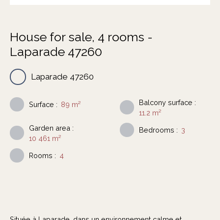
House for sale, 4 rooms -
Laparade 47260
Laparade 47260
Balcony surface
:
Surface
:
89
m²
11.2
m²
Garden area
:
Bedrooms
:
3
10 461
m²
Rooms
:
4
Située à Laparade, dans un environnement calme et