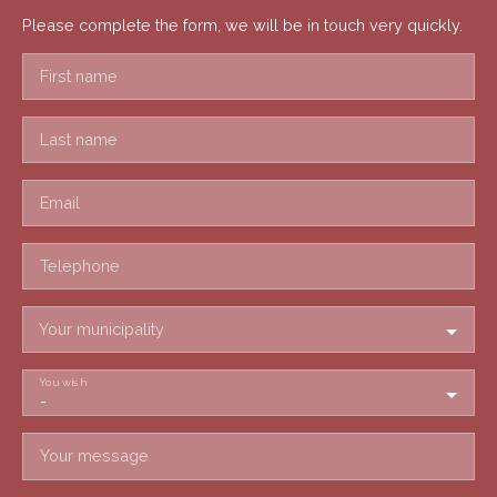
Please complete the form, we will be in touch very quickly.
First name
Last name
Email
Telephone
Your municipality
You wish
-
Your message