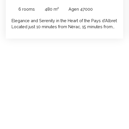
6
rooms
480
m²
Agen 47000
Elegance and Serenity in the Heart of the Pays d'Albret
Located just 10 minutes from Nérac, 15 minutes from
Roquefort and the new interchange, this sumptuous
property invites you to an art of living where
refinement blends with the tranquility of the
countryside. With a total surface area of 480 m²,
including 215 m² of living space, this residence, fully
renovated with quality materials, offers high-end
services and spacious living spaces. A spacious and
bright interior Upon entering, you'll be captivated by an
exceptional living space of nearly 100 m², combining a
modern kitchen and a warm living room, ideal for
sharing convivial moments. The sleeping area
consists of four beautiful bedrooms ranging from 14 to
17 m², perfect for welcoming family and guests. You'll
also find a shower room on the ground floor, as well
as a spacious 11 m² bathroom, equipped with a
shower and a bathtub. An idyllic exterior Situated on a