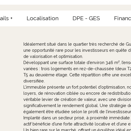
ails +
Localisation
DPE - GES
Financ
Idéalement situé dans le quartier très recherché de 
une opportunité rare pour les investisseurs en quête d’un
de valorisation et optimisation.
Développant une surface totale d’environ 346 m², l’
variées : trois logements en rez-de-chaussée (deux T2 
T5 au deuxième étage. Cette répartition offre une exc
diversifiée.
L’immeuble présente un fort potentiel d’optimisation, n
loyers, de rénovation ciblée ou encore de redistributio
véritable levier de création de valeur, avec une divis
significativement le rendement global. Une stratégie de
également être étudiée selon le profil de l’investisseur
Implanté dans un secteur prisé, à proximité immédiate 
actif bénéficie d’une forte attractivité locative et d’un
Un bien rare sur le marché, offrant un équilibre idéal 