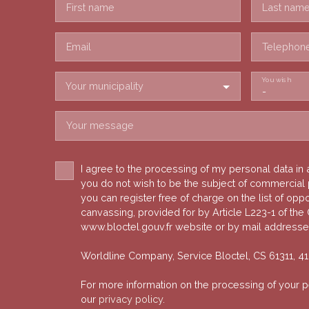
First name
Last nam
Email
Telephon
You wish
Your municipality
-
Your message
I agree to the processing of my personal data in
you do not wish to be the subject of commercial
you can register free of charge on the list of opp
canvassing, provided for by Article L223-1 of th
www.bloctel.gouv.fr website or by mail addresse
Worldline Company, Service Bloctel, CS 61311, 
For more information on the processing of your 
our
privacy policy
.