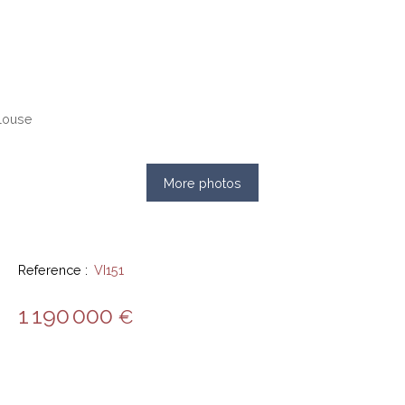
More photos
Reference
:
VI151
1 190 000
€