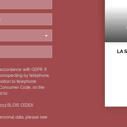
e
e
LA 
 accordance with GDPR. If
 prospecting by telephone,
osition to telephone
e Consumer Code, on the
d to:
41013 BLOIS CEDEX.
personal data, please see