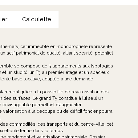
ier
Calculette
Guilheméry, cet immeuble en monopropriété représente
 actif patrimonial de qualité, alliant sécurité, potentiel
ensemble se compose de 5 appartements aux typologies
et un studio), un T3 au premier étage et un spacieux
ellente base locative, adaptée à une demande
otamment grâce à la possibilité de revalorisation des
n des surfaces. Le grand T5 constitue à lui seul un
ion envisageable permettant d’augmenter
 valorisation à la découpe ou de déficit foncier pourra
.
des commodités, des transports et du centre-ville, cet
e excellente tenue dans le temps.
entre rendement et valorisation patrimoniale. Dossier