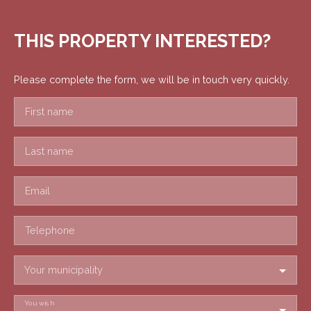
THIS PROPERTY
INTERESTED?
Please complete the form, we will be in touch very quickly.
First name
Last name
Email
Telephone
Your municipality
You wish