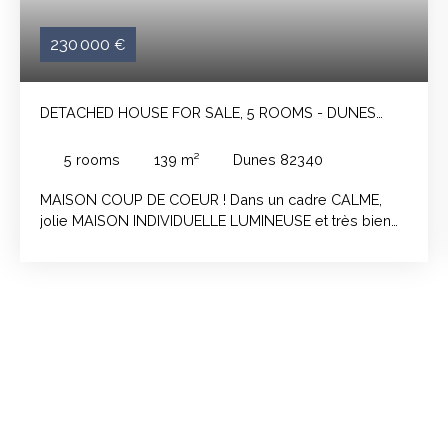
230 000
€
DETACHED HOUSE FOR SALE, 5 ROOMS - DUNES
82340
5
rooms
139
m²
Dunes 82340
MAISON COUP DE COEUR ! Dans un cadre CALME,
jolie MAISON INDIVIDUELLE LUMINEUSE et très bien
entretenue sur un grand TERRAIN ARBORE, proche
des commodités. Cette maison de 139m² environ se
compose d'un grand espace de vie avec un salon
donnant sur une cuisine et une grande véranda, de 3
chambres dont 2 avec un accès sur l'extérieur, d'une
salle d'eau ainsi que d'un WC séparé. Un grand sous
sol vient compléter ce bien, il contient une buanderie,
un atelier et un 1er garage. Un 2e grand garage
indépendant de la maison se situe près du portail
d'entrée. La maison est bordée de 3 terrasses dont